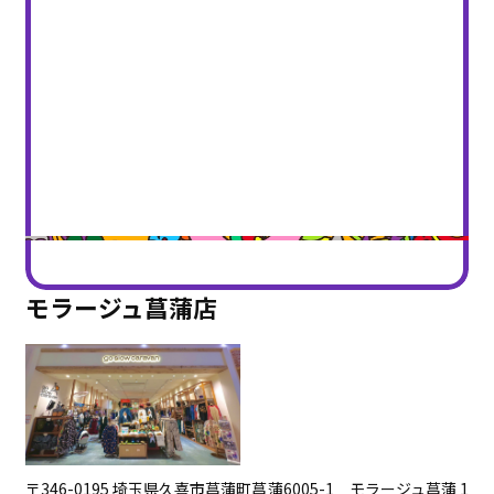
モラージュ菖蒲店
〒346-0195 埼玉県久喜市菖蒲町菖蒲6005-1 モラージュ菖蒲 1