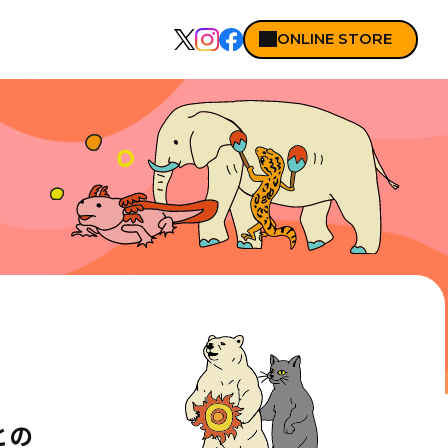
ONLINE STORE
N
との